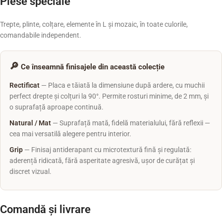
Piese speciale
Trepte, plinte, colțare, elemente în L și mozaic, în toate culorile,
comandabile independent.
🔎
Ce înseamnă finisajele din această colecție
Rectificat
— Placa e tăiată la dimensiune după ardere, cu muchii
perfect drepte și colțuri la 90°. Permite rosturi minime, de 2 mm, și
o suprafață aproape continuă.
Natural / Mat
— Suprafață mată, fidelă materialului, fără reflexii —
cea mai versatilă alegere pentru interior.
Grip
— Finisaj antiderapant cu microtextură fină și regulată:
aderență ridicată, fără asperitate agresivă, ușor de curățat și
discret vizual.
Comandă și livrare