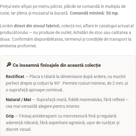
Prețul este afișat pe metru pătrat; plăcile se comandă în multiplu de
cutie, iar plinta și mozaicul la bucată.
Comandă minimă: 50 mp.
Livrăm
direct din stocul fabricii
, colecții noi, aflate în catalogul actual al
producătorului — nu produse de outlet, lichidări de stoc sau calitatea a
doua. Confirmăm disponibilitatea, termenul și condițiile de transport la
emiterea proformei.
🔎
Ce înseamnă finisajele din această colecție
Rectificat
— Placa e tăiată la dimensiune după ardere, cu muchii
perfect drepte și colțuri la 90°. Permite rosturi minime, de 2 mm, și
o suprafață aproape continuă.
Natural / Mat
— Suprafață mată, fidelă materialului, fără reflexii —
cea mai versatilă alegere pentru interior.
Grip
— Finisaj antiderapant cu microtextură fină și regulată:
aderență ridicată, fără asperitate agresivă, ușor de curățat și
discret vizual.