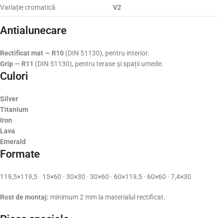
Variație cromatică
V2
Antialunecare
Rectificat mat — R10
(DIN 51130), pentru interior.
Grip — R11
(DIN 51130), pentru terase și spații umede.
Culori
Silver
Titanium
Iron
Lava
Emerald
Formate
119,5×119,5 · 15×60 · 30×30 · 30×60 · 60×119,5 · 60×60 · 7,4×30
Rost de montaj:
minimum 2 mm la materialul rectificat.