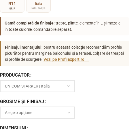
R11
Italia
FABRICAȚIE
GRIP
Gamă completă de finisaje:
trepte, plinte, elemente în L și mozaic —
în toate culorile, comandabile separat.
Finisajul montajului:
pentru această colecție recomandăm profile
picurător pentru marginea balconului și a terasei, colțare de treaptă
și profile de scurgere.
Vezi pe ProfilExpert.ro →
PRODUCATOR
GROSIME ȘI FINISAJ
DIMENSIUNI