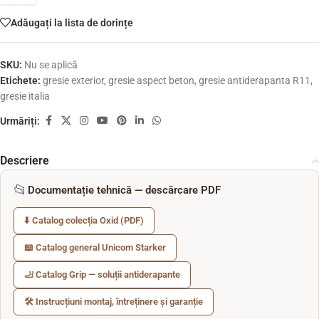
Adăugați la lista de dorințe
SKU:
Nu se aplică
Etichete:
gresie exterior
,
gresie aspect beton
,
gresie antiderapanta R11
,
gresie italia
Urmăriți:
Descriere
📂
Documentație tehnică — descărcare PDF
⬇️ Catalog colecția Oxid (PDF)
📖 Catalog general Unicom Starker
🦶 Catalog Grip — soluții antiderapante
🛠️ Instrucțiuni montaj, întreținere și garanție