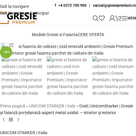
T +4 0372 700 900
|
vanzari@gresiepremium.ro
Salt la navigare
Salt la conținutul principal
MEN
Modele Gresie si Faianta
CERE OFERTA
Fă clic pentru a mări
-38%
Prima pagină
»
UNICOM STARKER | Italy
»
Oxid | UnicomStarker | Gresie
și faianță porțelanată aspect metal oxidat — interior și exterior
UNICOM STARKER | Italia