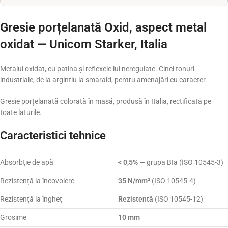
Gresie porțelanată Oxid, aspect metal
oxidat — Unicom Starker, Italia
Metalul oxidat, cu patina și reflexele lui neregulate. Cinci tonuri
industriale, de la argintiu la smarald, pentru amenajări cu caracter.
Gresie porțelanată colorată în masă, produsă în Italia, rectificată pe
toate laturile.
Caracteristici tehnice
Absorbție de apă
< 0,5%
— grupa BIa (ISO 10545-3)
Rezistență la încovoiere
35 N/mm²
(ISO 10545-4)
Rezistență la îngheț
Rezistentă
(ISO 10545-12)
Grosime
10 mm