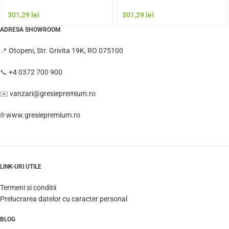
Faianta de calitate premium
calitate premium Italia | Model
Italia | Model Gresie
Gresie Rezistenta Exterior
301,29
lei
301,29
lei
Rezistenta Exterior
ADRESA SHOWROOM
📍
Otopeni, Str. Grivita 19K, RO 075100
📞
+4 0372 700 900
✉️
vanzari@gresiepremium.ro
🌐
www.gresiepremium.ro
LINK-URI UTILE
Termeni si conditii
Prelucrarea datelor cu caracter personal
BLOG