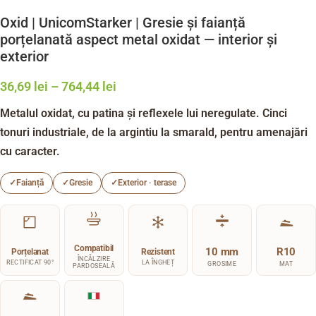
Oxid | UnicomStarker | Gresie și faianță
porțelanată aspect metal oxidat — interior și
exterior
36,69
lei
–
764,44
lei
Metalul oxidat, cu patina și reflexele lui neregulate. Cinci
tonuri industriale, de la argintiu la smarald, pentru amenajări
cu caracter.
✓
Faianță
✓
Gresie
✓
Exterior · terase
Compatibil
10 mm
R10
Porțelanat
Rezistent
ÎNCĂLZIRE
RECTIFICAT 90°
LA ÎNGHEȚ
GROSIME
MAT
PARDOSEALĂ