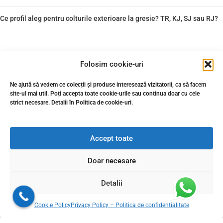
Ce profil aleg pentru colturile exterioare la gresie? TR, KJ, SJ sau RJ?
Folosim cookie-uri
Livram din stoc in 24-48h oriunde in Romania
Ne ajută să vedem ce colecții și produse interesează vizitatorii, ca să facem
site-ul mai util. Poți accepta toate cookie-urile sau continua doar cu cele
strict necesare. Detalii în Politica de cookie-uri.
Accept toate
Doar necesare
Detalii
© 2026 Gresie Premium. Toate drepturile rezervate. Conținutul acestui
Cookie Policy
Privacy Policy – Politica de confidentialitate
site, inclusiv textele, fotografiile, elementele grafice, documentația,