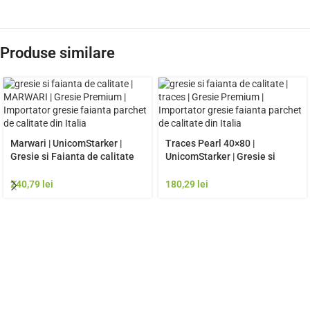
Produse similare
Marwari | UnicomStarker |
Traces Pearl 40×80 |
Gresie si Faianta de calitate
UnicomStarker | Gresie si
premium Italia | Model Gresie
Faianta de calitate premium
Rezistenta Exterior
Italia | Model Gresie
240,79
lei
180,29
lei
Rezistenta Exterior