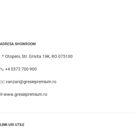
ADRESA SHOWROOM
📍
Otopeni, Str. Grivita 19K, RO 075100
📞
+4 0372 700 900
✉️
vanzari@gresiepremium.ro
🌐
www.gresiepremium.ro
LINK-URI UTILE