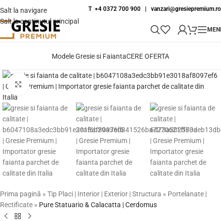
T +4 0372 700 900
|
vanzari@gresiepremium.ro
Salt la navigare
Salt la conținutul principal
MEN
Modele Gresie si Faianta
CERE OFERTA
Fă clic pentru a mări
Prima pagină
»
Tip Placi | Interior | Exterior | Structura
»
Portelanate |
Rectificate
»
Pure Statuario & Calacatta | Cerdomus