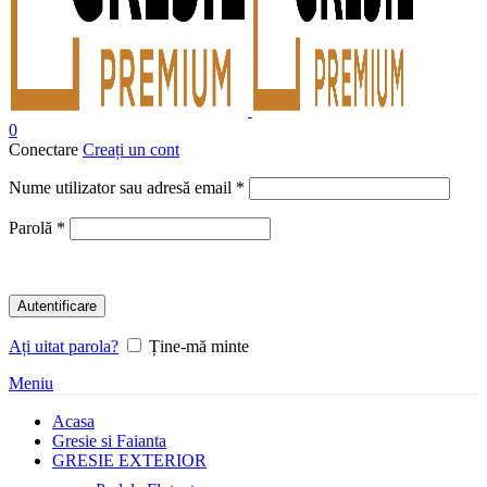
0
Conectare
Creați un cont
Obligatoriu
Nume utilizator sau adresă email
*
Obligatoriu
Parolă
*
Autentificare
Ați uitat parola?
Ține-mă minte
Meniu
Acasa
Gresie si Faianta
GRESIE EXTERIOR