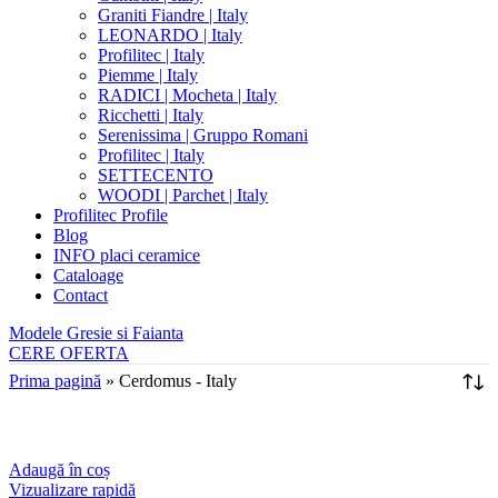
Graniti Fiandre | Italy
LEONARDO | Italy
Profilitec | Italy
Piemme | Italy
RADICI | Mocheta | Italy
Ricchetti | Italy
Serenissima | Gruppo Romani
Profilitec | Italy
SETTECENTO
WOODI | Parchet | Italy
Profilitec Profile
Blog
INFO placi ceramice
Cataloage
Contact
Modele Gresie si Faianta
CERE OFERTA
Prima pagină
»
Cerdomus - Italy
Adaugă în coș
Vizualizare rapidă