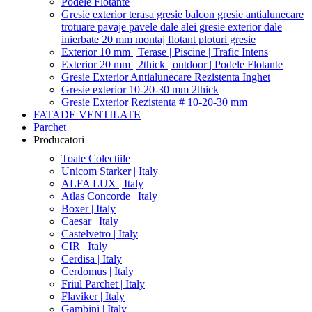
Podele Flotante
Gresie exterior terasa gresie balcon gresie antialunecare
trotuare pavaje pavele dale alei gresie exterior dale
inierbate 20 mm montaj flotant ploturi gresie
Exterior 10 mm | Terase | Piscine | Trafic Intens
Exterior 20 mm | 2thick | outdoor | Podele Flotante
Gresie Exterior Antialunecare Rezistenta Inghet
Gresie exterior 10-20-30 mm 2thick
Gresie Exterior Rezistenta # 10-20-30 mm
FATADE VENTILATE
Parchet
Producatori
Toate Colectiile
Unicom Starker | Italy
ALFA LUX | Italy
Atlas Concorde | Italy
Boxer | Italy
Caesar | Italy
Castelvetro | Italy
CIR | Italy
Cerdisa | Italy
Cerdomus | Italy
Friul Parchet | Italy
Flaviker | Italy
Gambini | Italy