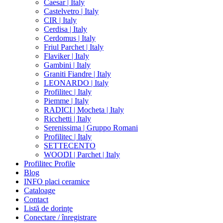
Caesar | Italy
Castelvetro | Italy
CIR | Italy
Cerdisa | Italy
Cerdomus | Italy
Friul Parchet | Italy
Flaviker | Italy
Gambini | Italy
Graniti Fiandre | Italy
LEONARDO | Italy
Profilitec | Italy
Piemme | Italy
RADICI | Mocheta | Italy
Ricchetti | Italy
Serenissima | Gruppo Romani
Profilitec | Italy
SETTECENTO
WOODI | Parchet | Italy
Profilitec Profile
Blog
INFO placi ceramice
Cataloage
Contact
Listă de dorințe
Conectare / înregistrare