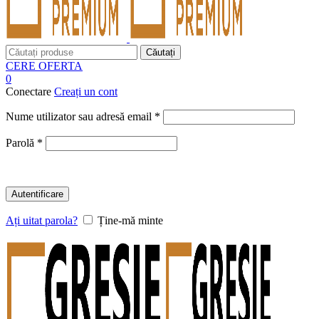
Căutați
CERE OFERTA
0
Conectare
Creați un cont
Obligatoriu
Nume utilizator sau adresă email
*
Obligatoriu
Parolă
*
Autentificare
Ați uitat parola?
Ține-mă minte