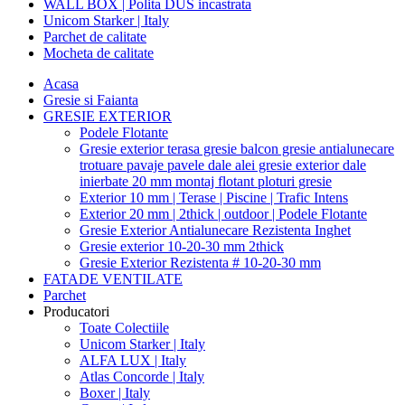
WALL BOX | Polita DUS incastrata
Unicom Starker | Italy
Parchet de calitate
Mocheta de calitate
Acasa
Gresie si Faianta
GRESIE EXTERIOR
Podele Flotante
Gresie exterior terasa gresie balcon gresie antialunecare
trotuare pavaje pavele dale alei gresie exterior dale
inierbate 20 mm montaj flotant ploturi gresie
Exterior 10 mm | Terase | Piscine | Trafic Intens
Exterior 20 mm | 2thick | outdoor | Podele Flotante
Gresie Exterior Antialunecare Rezistenta Inghet
Gresie exterior 10-20-30 mm 2thick
Gresie Exterior Rezistenta # 10-20-30 mm
FATADE VENTILATE
Parchet
Producatori
Toate Colectiile
Unicom Starker | Italy
ALFA LUX | Italy
Atlas Concorde | Italy
Boxer | Italy