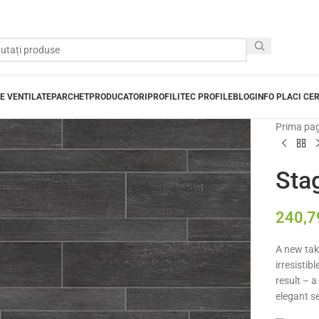
E VENTILATE
PARCHET
PRODUCATORI
PROFILITEC PROFILE
BLOG
INFO PLACI CE
Prima pa
Sta
240,
A new tak
irresistib
result – a
elegant se