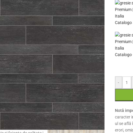
Catalogo 
Catalogo 
-
Notă impo
caracter i
ul se află
erori, omi