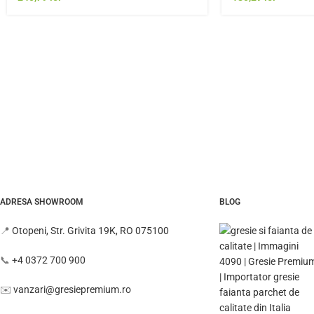
ADRESA SHOWROOM
BLOG
📍
Otopeni, Str. Grivita 19K, RO 075100
📞
+4 0372 700 900
✉️
vanzari@gresiepremium.ro