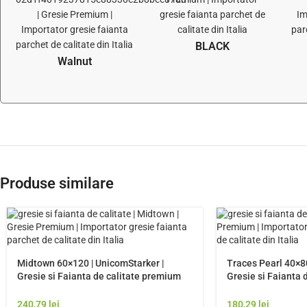
BLACK
Walnut
Produse similare
Midtown 60×120 | UnicomStarker |
Traces Pearl 40×80
Gresie si Faianta de calitate premium
Gresie si Faianta 
Italia | Model Gresie Rezistenta Exterior
Italia | Model Gres
240,79
lei
180,29
lei