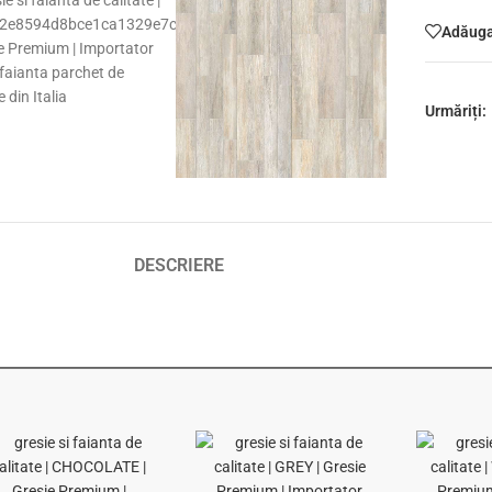
Adăugaț
Urmăriți:
DESCRIERE