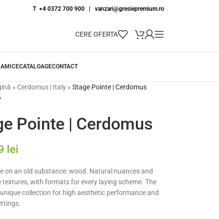
T +4 0372 700 900
|
vanzari@gresiepremium.ro
CERE OFERTA
RAMICE
CATALOAGE
CONTACT
gină
»
Cerdomus | Italy
»
Stage Pointe | Cerdomus
ge Pointe | Cerdomus
79
lei
e on an old substance: wood. Natural nuances and
le textures, with formats for every laying scheme. The
 unique collection for high aesthetic performance and
ttings.