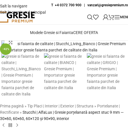
T +4 0372 700 900
|
vanzari@gresiepremium.ro
Salt la navigare
Salt la conținutul principal
MEN
Modele Gresie si Faianta
CERE OFERTA
Fă clic pentru a mări
-42%
Prima pagină
»
Tip Placi | Interior | Exterior | Structura
»
Portelanate |
Rectificate
»
Stucchi | AlfaLux | Gresie porțelanată aspect stuc 9 mm —
30×60, 60×60, 60×120 și 90×90, interior