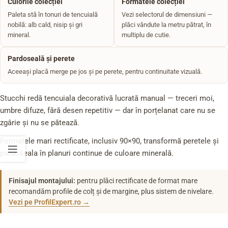
Culorile colecției
Formatele colecției
Paleta stă în tonuri de tencuială
Vezi selectorul de dimensiuni —
nobilă: alb cald, nisip și gri
plăci vândute la metru pătrat, în
mineral.
multiplu de cutie.
Pardoseală și perete
Aceeași placă merge pe jos și pe perete, pentru continuitate vizuală.
Stucchi redă tencuiala decorativă lucrată manual — treceri moi,
umbre difuze, fără desen repetitiv — dar în porțelanat care nu se
zgârie și nu se pătează.
Formatele mari rectificate, inclusiv 90×90, transformă peretele și
pardoseala în planuri continue de culoare minerală.
Finisajul montajului:
pentru plăci rectificate de format mare
recomandăm profile de colț și de margine, plus sistem de nivelare.
Vezi pe ProfilExpert.ro →