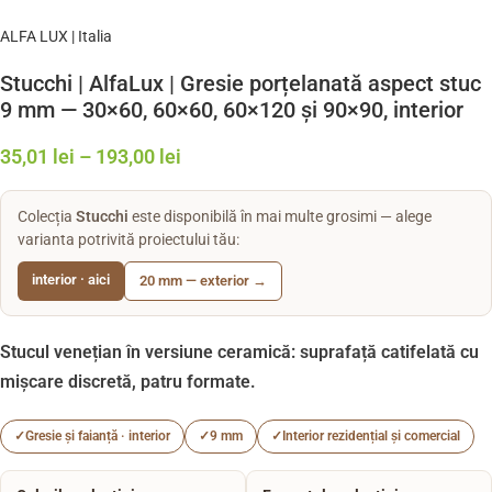
ALFA LUX | Italia
Stucchi | AlfaLux | Gresie porțelanată aspect stuc
9 mm — 30×60, 60×60, 60×120 și 90×90, interior
35,01
lei
–
193,00
lei
Colecția
Stucchi
este disponibilă în mai multe grosimi — alege
varianta potrivită proiectului tău:
interior · aici
20 mm — exterior →
Stucul venețian în versiune ceramică: suprafață catifelată cu
mișcare discretă, patru formate.
✓
Gresie și faianță · interior
✓
9 mm
✓
Interior rezidențial și comercial