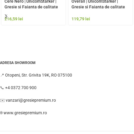
Cere Nero | UnicomStarker |
Overall | UnicomStarker |
Gresie si Faianta de calitate
Gresie si Faianta de calitate
premium Italia | Model Gresie
premium Italia | Model Gresie
Rezistenta Exterior
Rezistenta Exterior
216,59
lei
119,79
lei
ADRESA SHOWROOM
📍
Otopeni, Str. Grivita 19K, RO 075100
📞
+4 0372 700 900
✉️
vanzari@gresiepremium.ro
🌐
www.gresiepremium.ro