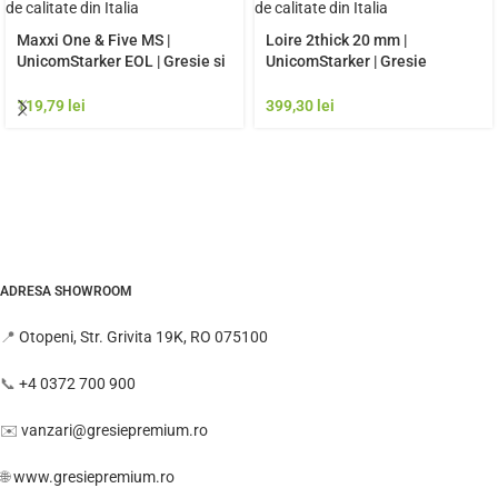
Maxxi One & Five MS |
Loire 2thick 20 mm |
UnicomStarker EOL | Gresie si
UnicomStarker | Gresie
Faianta de calitate premium
exterior de calitate premium
Italia | Model Gresie
Italia | Model Gresie
119,79
lei
399,30
lei
Rezistenta Exterior
Rezistenta Exterior
ADRESA SHOWROOM
📍
Otopeni, Str. Grivita 19K, RO 075100
📞
+4 0372 700 900
✉️
vanzari@gresiepremium.ro
🌐
www.gresiepremium.ro