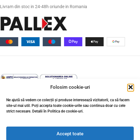
Livram din stoc in 24-48h oriunde in Romania
Folosim cookie-uri
Ne ajută să vedem ce colecții și produse interesează vizitatorii, ca să facem
site-ul mai util. Poți accepta toate cookie-urile sau continua doar cu cele
strict necesare. Detalii în Politica de cookie-uri.
↩️ Retragere din contract
© 2026 Gresie Premium. Toate drepturile rezervate. Conținutul acestui
site, inclusiv textele, fotografiile, elementele grafice, documentația,
Accept toate
cataloagele și materialele tehnice, este proprietatea Gresie Premium sau