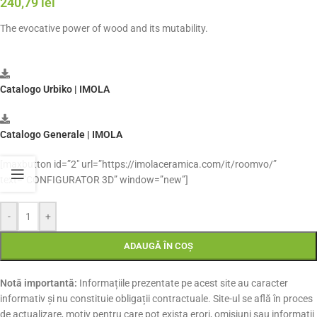
240,79
lei
The evocative power of wood and its mutability.
Catalogo Urbiko | IMOLA
Catalogo Generale | IMOLA
[maxbutton id=”2″ url=”https://imolaceramica.com/it/roomvo/”
text=”CONFIGURATOR 3D” window=”new”]
-
+
ADAUGĂ ÎN COȘ
Notă importantă:
Informațiile prezentate pe acest site au caracter
informativ și nu constituie obligații contractuale. Site-ul se află în proces
de actualizare, motiv pentru care pot exista erori, omisiuni sau informații