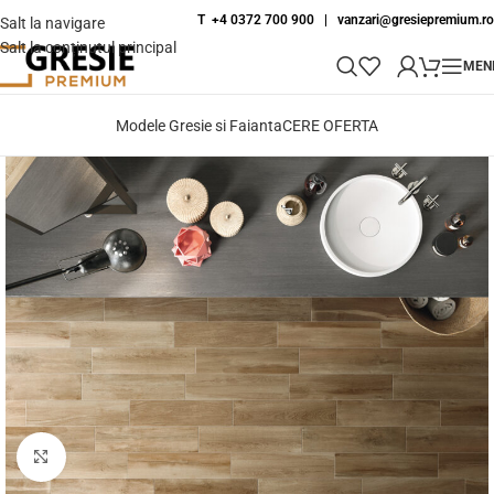
T +4 0372 700 900
|
vanzari@gresiepremium.ro
Salt la navigare
Salt la conținutul principal
MEN
Modele Gresie si Faianta
CERE OFERTA
Fă clic pentru a mări