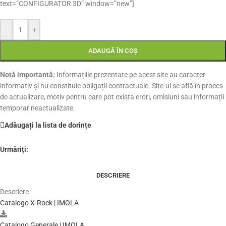
text=”CONFIGURATOR 3D” window=”new”]
-
+
ADAUGĂ ÎN COȘ
Notă importantă:
Informațiile prezentate pe acest site au caracter
informativ și nu constituie obligații contractuale. Site-ul se află în proces
de actualizare, motiv pentru care pot exista erori, omisiuni sau informații
temporar neactualizate.
Adăugați la lista de dorințe
Urmăriți:
DESCRIERE
Descriere
Catalogo X-Rock | IMOLA
Catalogo Generale | IMOLA