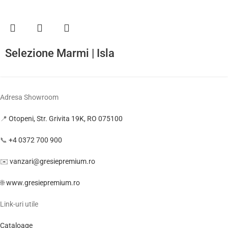
Selezione Marmi | Isla
Adresa Showroom
📍
Otopeni, Str. Grivita 19K, RO 075100
📞
+4 0372 700 900
✉️
vanzari@gresiepremium.ro
🌐
www.gresiepremium.ro
Link-uri utile
Cataloage