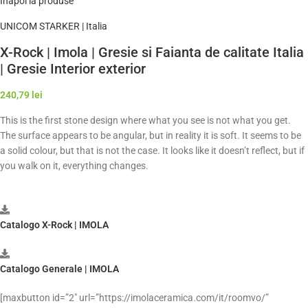
Înapoi la produse
UNICOM STARKER | Italia
X-Rock | Imola | Gresie si Faianta de calitate Italia
| Gresie Interior exterior
240,79
lei
This is the first stone design where what you see is not what you get.
The surface appears to be angular, but in reality it is soft. It seems to be
a solid colour, but that is not the case. It looks like it doesn’t reflect, but if
you walk on it, everything changes.
Catalogo X-Rock | IMOLA
Catalogo Generale | IMOLA
[maxbutton id=”2″ url=”https://imolaceramica.com/it/roomvo/”