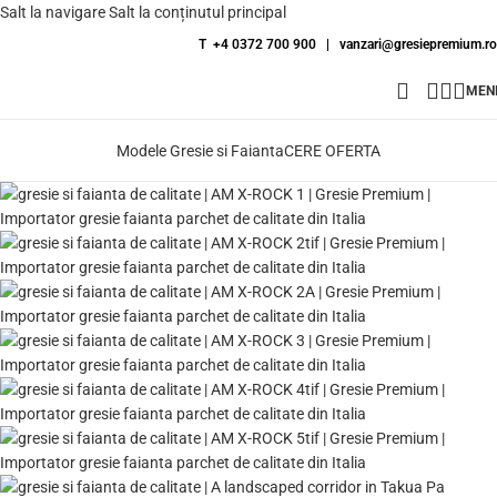
Salt la navigare
Salt la conținutul principal
T +4 0372 700 900
|
vanzari@gresiepremium.ro
MEN
Modele Gresie si Faianta
CERE OFERTA