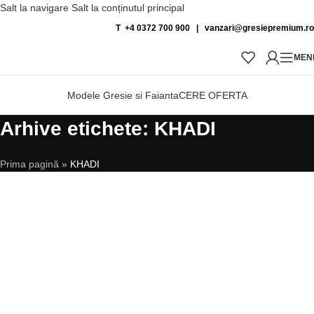
Salt la navigare
Salt la conținutul principal
T +4 0372 700 900
|
vanzari@gresiepremium.ro
MEN
Modele Gresie si Faianta
CERE OFERTA
Arhive etichete: KHADI
Prima pagină
»
KHADI