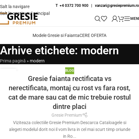
T +4 0372 700 900
|
vanzari@gresiepremium.ro
Salt la navigare
Salt la conținutul principal
MEN
Modele Gresie si Faianta
CERE OFERTA
Arhive etichete: modern
Prima pagină
»
modern
BLOG
11
Gresie faianta rectificata vs
NOV.
nerectificata, montaj cu rost vs fara rost,
cat de mare sau cat de mic trebuie rostul
dintre placi
Gresie Premium
Viziteaza colectiile Gresie Premium Descarca Cataloagele si
alegeti modelul dorit noi il vom livra in cel mai scurt timp oriunde
in Ro...