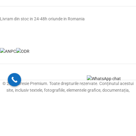
Livram din stoc in 24-48h oriunde in Romania
© 2026 Gresie Premium. Toate drepturile rezervate. Conținutul acestui
site, inclusiv textele, fotografiile, elementele grafice, documentația,
cataloagele și materialele tehnice, este proprietatea Gresie Premium sau
este utilizat cu acordul și în baza drepturilor acordate de titularii
acestuia. Reproducerea, copierea, modificarea, distribuirea, publicarea
sau utilizarea, integrală ori parțială, a conținutului acestui site, în orice
formă și prin orice mijloc, fără acordul prealabil scris al titularului
drepturilor, este interzisă, cu excepția situațiilor permise în mod expres de