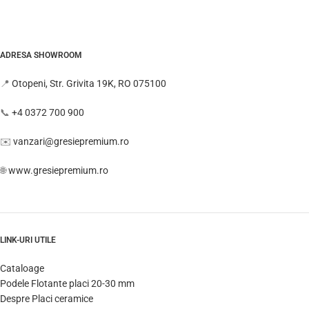
ADRESA SHOWROOM
📍
Otopeni, Str. Grivita 19K, RO 075100
📞
+4 0372 700 900
✉️
vanzari@gresiepremium.ro
🌐
www.gresiepremium.ro
LINK-URI UTILE
Cataloage
Podele Flotante placi 20-30 mm
Despre Placi ceramice