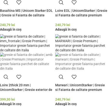
Basaltina MS | Unicom Starker EOL
Loire EOL | UnicomStarker | Gresie
| Gresie si Faianta de calitate
si Faianta de calitate premium
premium Italia | Model Gresie
Italia | Model Gresie Rezistenta
Rezistenta Exterior
Exterior
240,79
lei
240,79
lei
Adaugă în coș
Adaugă în coș
Loire 2thick 20 mm |
Marwari | UnicomStarker | Gresie
UnicomStarker | Gresie exterior de
si Faianta de calitate premium
calitate premium Italia | Model
Italia | Model Gresie Rezistenta
Gresie Rezistenta Exterior
Exterior
399,30
lei
240,79
lei
Adaugă în coș
Adaugă în coș