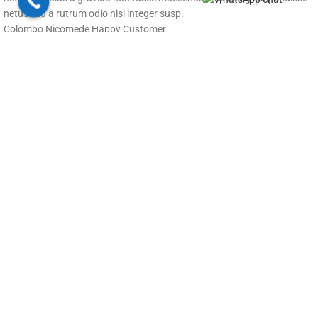
netus sed a rutrum odio nisi integer susp.
Colombo Nicomede
Happy Customer
Trebuie să încărcați imaginile manual în element dacă doriți să le
încărcați de pe site-ul dvs. Altfel, va trebui să vă conectați contul real de
Instagram prin API.