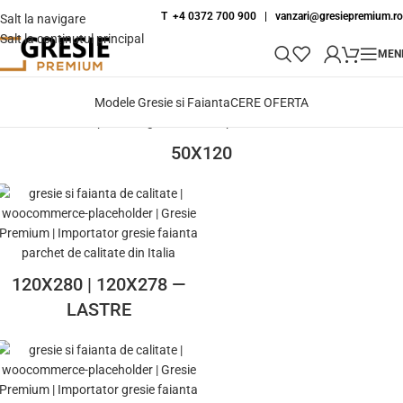
T +4 0372 700 900
|
vanzari@gresiepremium.ro
Salt la navigare
Salt la conținutul principal
MEN
Modele Gresie si Faianta
CERE OFERTA
50X120
120X280 | 120X278 —
LASTRE