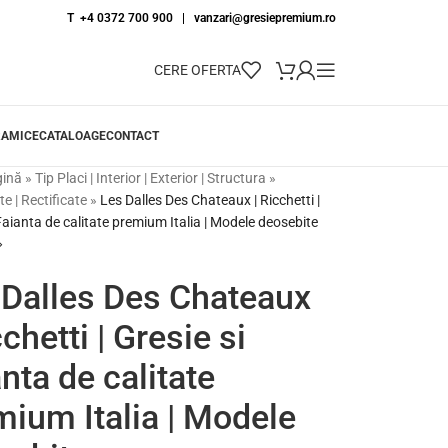
T +4 0372 700 900
|
vanzari@gresiepremium.ro
CERE OFERTA
RAMICE
CATALOAGE
CONTACT
gină
»
Tip Placi | Interior | Exterior | Structura
»
e | Rectificate
»
Les Dalles Des Chateaux | Ricchetti |
Faianta de calitate premium Italia | Modele deosebite
 Dalles Des Chateaux
cchetti | Gresie si
nta de calitate
mium Italia | Modele