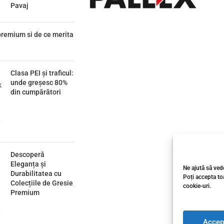
Pavaj
remium si de ce merita
Clasa PEI și traficul:
unde greșesc 80%
din cumpărători
Descoperă
Eleganța și
Ne ajută să vede
Durabilitatea cu
Poți accepta toa
Colecțiile de Gresie
cookie-uri.
Premium
Accep