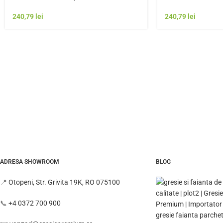
Model Gresie Rezistenta Exterior
Model Gresie Rezi
240,79
lei
240,79
lei
ADRESA SHOWROOM
BLOG
📍
Otopeni, Str. Grivita 19K, RO 075100
📞
+4 0372 700 900