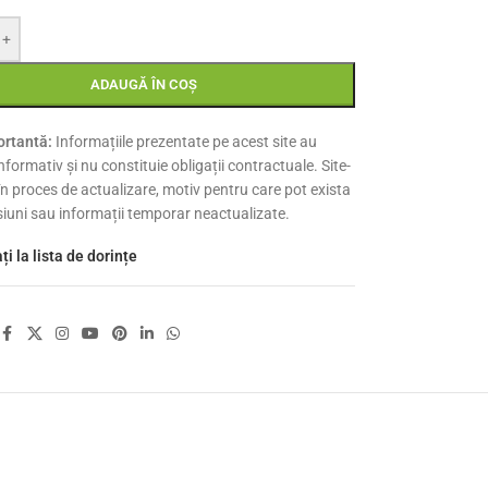
+
ADAUGĂ ÎN COȘ
rtantă:
Informațiile prezentate pe acest site au
nformativ și nu constituie obligații contractuale. Site-
 în proces de actualizare, motiv pentru care pot exista
siuni sau informații temporar neactualizate.
i la lista de dorințe