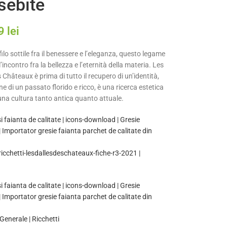
sebite
79
lei
filo sottile fra il benessere e l’eleganza, questo legame
’incontro fra la bellezza e l’eternità della materia. Les
 Châteaux è prima di tutto il recupero di un’identità,
e di un passato florido e ricco, è una ricerca estetica
 una cultura tanto antica quanto attuale.
ricchetti-lesdallesdeschateaux-fiche-r3-2021 |
Generale | Ricchetti