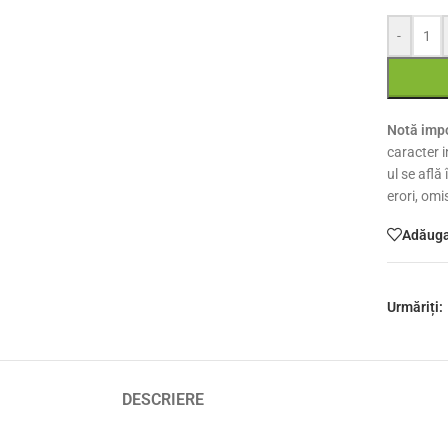
-
Notă impo
caracter i
ul se află
erori, omi
Adăugaț
Urmăriți:
DESCRIERE