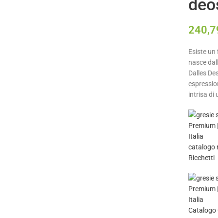
deo
240,
Esiste un 
nasce dall
Dalles Des
espression
intrisa di
catalogo 
Ricchetti
Catalogo 