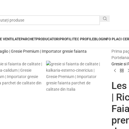
E VENTILATE
PARCHET
PRODUCATORI
PROFILITEC PROFILE
BLOG
INFO PLACI CE
Prima pa
Portelanat
Gresie si 
Les
| Ri
Faia
pre