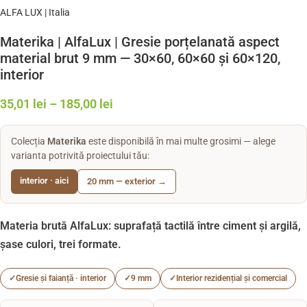
ALFA LUX | Italia
Materika | AlfaLux | Gresie porțelanată aspect
material brut 9 mm — 30×60, 60×60 și 60×120,
interior
35,01
lei
–
185,00
lei
Colecția
Materika
este disponibilă în mai multe grosimi — alege
varianta potrivită proiectului tău:
interior · aici
20 mm — exterior →
Materia brută AlfaLux: suprafață tactilă între ciment și argilă,
șase culori, trei formate.
✓
Gresie și faianță · interior
✓
9 mm
✓
Interior rezidențial și comercial