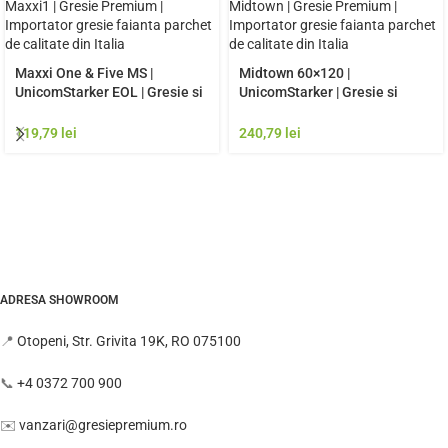
Maxxi One & Five MS |
Midtown 60×120 |
UnicomStarker EOL | Gresie si
UnicomStarker | Gresie si
Faianta de calitate premium
Faianta de calitate premium
Italia | Model Gresie
Italia | Model Gresie
119,79
lei
240,79
lei
Rezistenta Exterior
Rezistenta Exterior
ADRESA SHOWROOM
📍
Otopeni, Str. Grivita 19K, RO 075100
📞
+4 0372 700 900
✉️
vanzari@gresiepremium.ro