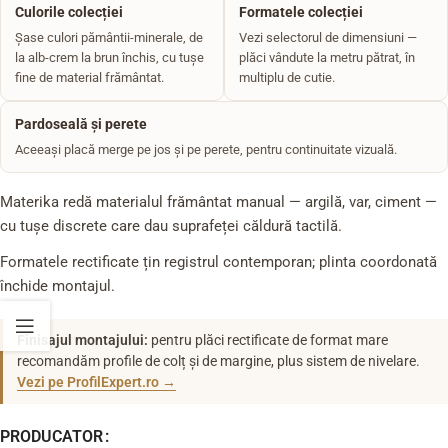
Culorile colecției
Formatele colecției
Șase culori pământii-minerale, de
Vezi selectorul de dimensiuni —
la alb-crem la brun închis, cu tușe
plăci vândute la metru pătrat, în
fine de material frământat.
multiplu de cutie.
Pardoseală și perete
Aceeași placă merge pe jos și pe perete, pentru continuitate vizuală.
Materika redă materialul frământat manual — argilă, var, ciment —
cu tușe discrete care dau suprafeței căldură tactilă.
Formatele rectificate țin registrul contemporan; plinta coordonată
închide montajul.
Finisajul montajului:
pentru plăci rectificate de format mare
recomandăm profile de colț și de margine, plus sistem de nivelare.
Vezi pe ProfilExpert.ro →
PRODUCATOR