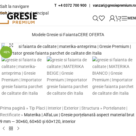
T +4 0372 700 900
|
vanzari@gresiepremium.ro
Salt la navigare
Salt la conținutul principal
MEN
Modele Gresie si Faianta
CERE OFERTA
Fă clic pentru a mări
-42%
Prima pagină
»
Tip Placi | Interior | Exterior | Structura
»
Portelanate |
Rectificate
»
Materika | AlfaLux | Gresie porțelanată aspect material brut
9 mm — 30×60, 60×60 și 60×120, interior