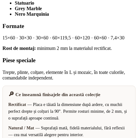
Statuario
Grey Marble
Nero Marquinia
Formate
15×60 · 30×30 · 30×60 · 60×119,5 · 60×120 · 60×60 · 7,4×30
Rost de montaj:
minimum 2 mm la materialul rectificat.
Piese speciale
Trepte, plinte, colțare, elemente în L și mozaic, în toate culorile,
comandabile independent.
🔎
Ce înseamnă finisajele din această colecție
Rectificat
— Placa e tăiată la dimensiune după ardere, cu muchii
perfect drepte și colțuri la 90°. Permite rosturi minime, de 2 mm, și
o suprafață aproape continuă.
Natural / Mat
— Suprafață mată, fidelă materialului, fără reflexii
— cea mai versatilă alegere pentru interior.