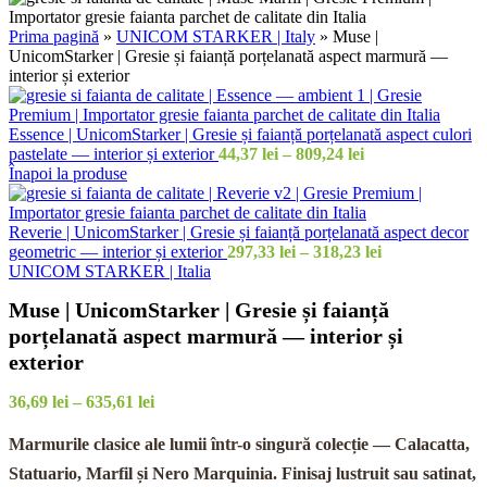
Prima pagină
»
UNICOM STARKER | Italy
»
Muse |
UnicomStarker | Gresie și faianță porțelanată aspect marmură —
interior și exterior
Essence | UnicomStarker | Gresie și faianță porțelanată aspect culori
Interval
pastelate — interior și exterior
44,37
lei
–
809,24
lei
de
Înapoi la produse
prețuri:
44,37 lei
până
Reverie | UnicomStarker | Gresie și faianță porțelanată aspect decor
la
Interval
geometric — interior și exterior
297,33
lei
–
318,23
lei
809,24 lei
de
UNICOM STARKER | Italia
prețuri:
Muse | UnicomStarker | Gresie și faianță
297,33 lei
până
porțelanată aspect marmură — interior și
la
exterior
318,23 lei
Interval
36,69
lei
–
635,61
lei
de
prețuri:
Marmurile clasice ale lumii într-o singură colecție — Calacatta,
36,69 lei
Statuario, Marfil și Nero Marquinia. Finisaj lustruit sau satinat,
până