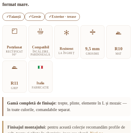
la
format mare.
635,61 lei
✓
Faianță
✓
Gresie
✓
Exterior · terase
Porțelanat
Compatibil
9,5 mm
R10
Rezistent
RECTIFICAT
ÎNCĂLZIRE
LA ÎNGHEȚ
GROSIME
MAT
90°
PARDOSEALĂ
R11
Italia
FABRICAȚIE
GRIP
Gamă completă de finisaje:
trepte, plinte, elemente în L și mozaic —
în toate culorile, comandabile separat.
Finisajul montajului:
pentru această colecție recomandăm profile de