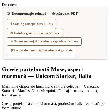
Descriere
📂
Documentație tehnică — descărcare PDF
⬇️ Catalog colecția Muse (PDF)
📖 Catalog general Unicom Starker
✨ Norme montaj și întreținere suprafețe lucioase
🛠️ Instrucțiuni montaj, întreținere și garanție
Gresie porțelanată Muse, aspect
marmură — Unicom Starker, Italia
Marmurile clasice ale lumii într-o singură colecție — Calacatta,
Statuario, Marfil și Nero Marquinia. Finisaj lustruit sau satinat,
format mare.
Gresie porțelanată colorată în masă, produsă în Italia, rectificată pe
toate laturile.