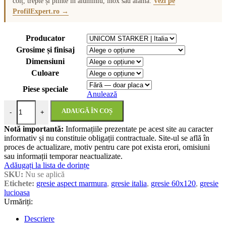
colț, trepte și plinte în aluminiu, inox sau alamă.
Vezi pe
ProfilExpert.ro →
Producator
Grosime și finisaj
Dimensiuni
Culoare
Piese speciale
Anulează
Cantitate Muse | UnicomStarker | Gresie și faianță porțelanată aspect 
ADAUGĂ ÎN COȘ
-
+
Notă importantă:
Informațiile prezentate pe acest site au caracter
informativ și nu constituie obligații contractuale. Site-ul se află în
proces de actualizare, motiv pentru care pot exista erori, omisiuni
sau informații temporar neactualizate.
Adăugați la lista de dorințe
SKU:
Nu se aplică
Etichete:
gresie aspect marmura
,
gresie italia
,
gresie 60x120
,
gresie
lucioasa
Urmăriți:
Descriere