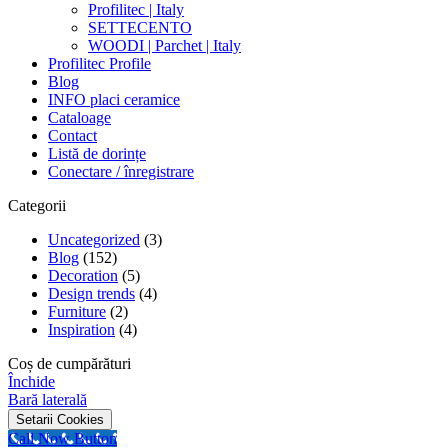
Profilitec | Italy
SETTECENTO
WOODI | Parchet | Italy
Profilitec Profile
Blog
INFO placi ceramice
Cataloage
Contact
Listă de dorințe
Conectare / înregistrare
Categorii
Uncategorized
(3)
Blog
(152)
Decoration
(5)
Design trends
(4)
Furniture
(2)
Inspiration
(4)
Coș de cumpărături
Închide
Bară laterală
Setarii Cookies
Call Now Button