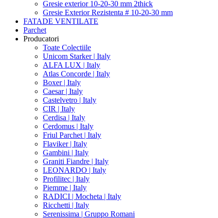
Gresie exterior 10-20-30 mm 2thick
Gresie Exterior Rezistenta # 10-20-30 mm
FATADE VENTILATE
Parchet
Producatori
Toate Colectiile
Unicom Starker | Italy
ALFA LUX | Italy
Atlas Concorde | Italy
Boxer | Italy
Caesar | Italy
Castelvetro | Italy
CIR | Italy
Cerdisa | Italy
Cerdomus | Italy
Friul Parchet | Italy
Flaviker | Italy
Gambini | Italy
Graniti Fiandre | Italy
LEONARDO | Italy
Profilitec | Italy
Piemme | Italy
RADICI | Mocheta | Italy
Ricchetti | Italy
Serenissima | Gruppo Romani