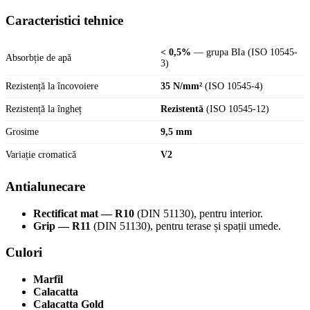
Caracteristici tehnice
< 0,5%
— grupa BIa (ISO 10545-
Absorbție de apă
3)
Rezistență la încovoiere
35 N/mm²
(ISO 10545-4)
Rezistență la îngheț
Rezistentă
(ISO 10545-12)
Grosime
9,5 mm
Variație cromatică
V2
Antialunecare
Rectificat mat — R10
(DIN 51130), pentru interior.
Grip — R11
(DIN 51130), pentru terase și spații umede.
Culori
Marfil
Calacatta
Calacatta Gold