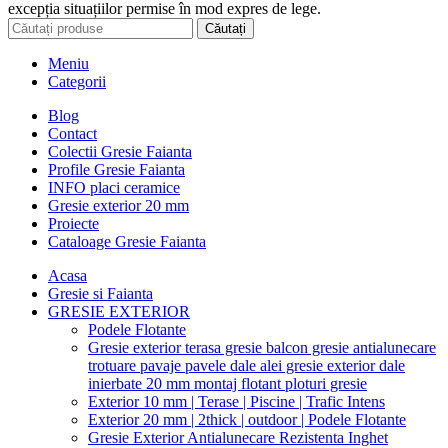
excepția situațiilor permise în mod expres de lege.
Căutați
Meniu
Categorii
Blog
Contact
Colectii Gresie Faianta
Profile Gresie Faianta
INFO placi ceramice
Gresie exterior 20 mm
Proiecte
Cataloage Gresie Faianta
Acasa
Gresie si Faianta
GRESIE EXTERIOR
Podele Flotante
Gresie exterior terasa gresie balcon gresie antialunecare
trotuare pavaje pavele dale alei gresie exterior dale
inierbate 20 mm montaj flotant ploturi gresie
Exterior 10 mm | Terase | Piscine | Trafic Intens
Exterior 20 mm | 2thick | outdoor | Podele Flotante
Gresie Exterior Antialunecare Rezistenta Inghet