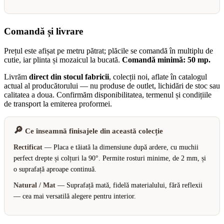
Comandă și livrare
Prețul este afișat pe metru pătrat; plăcile se comandă în multiplu de
cutie, iar plinta și mozaicul la bucată.
Comandă minimă: 50 mp.
Livrăm
direct din stocul fabricii
, colecții noi, aflate în catalogul
actual al producătorului — nu produse de outlet, lichidări de stoc sau
calitatea a doua. Confirmăm disponibilitatea, termenul și condițiile
de transport la emiterea proformei.
🔎
Ce înseamnă finisajele din această colecție
Rectificat
— Placa e tăiată la dimensiune după ardere, cu muchii
perfect drepte și colțuri la 90°. Permite rosturi minime, de 2 mm, și
o suprafață aproape continuă.
Natural / Mat
— Suprafață mată, fidelă materialului, fără reflexii
— cea mai versatilă alegere pentru interior.