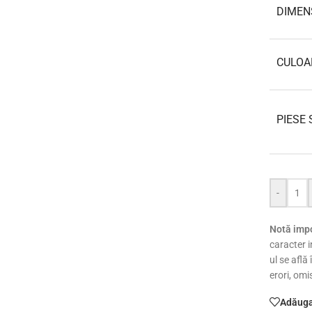
DIMEN
CULOA
PIESE 
-
Notă impo
caracter i
ul se află
erori, omi
Adăugaț