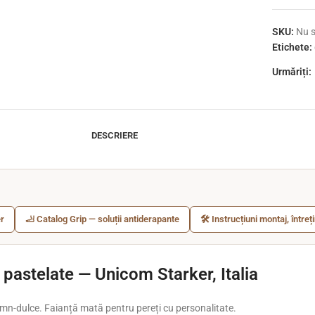
SKU:
Nu s
Etichete:
Urmăriți:
DESCRIERE
r
🦶 Catalog Grip — soluții antiderapante
🛠️ Instrucțiuni montaj, întreț
 pastelate — Unicom Starker, Italia
emn-dulce. Faianță mată pentru pereți cu personalitate.