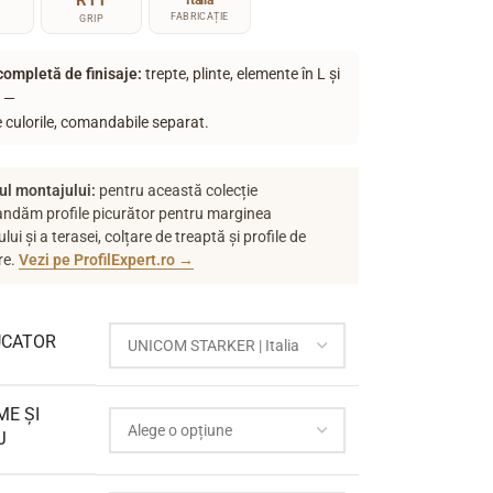
R11
Italia
FABRICAȚIE
GRIP
ompletă de finisaje:
trepte, plinte, elemente în L și
 —
e culorile, comandabile separat.
ul montajului:
pentru această colecție
ndăm profile picurător pentru marginea
lui și a terasei, colțare de treaptă și profile de
re.
Vezi pe ProfilExpert.ro →
CATOR
ME ȘI
J