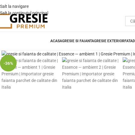
Salt la navigare
Salt la conținutul principal
ACASA
GRESIE SI FAIANTA
GRESIE EXTERIOR
FATAD
Fă clic pentru a mări
-36%