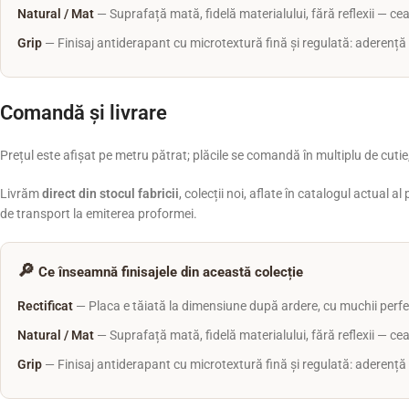
Natural / Mat
— Suprafață mată, fidelă materialului, fără reflexii — cea
Grip
— Finisaj antiderapant cu microtextură fină și regulată: aderență r
Comandă și livrare
Prețul este afișat pe metru pătrat; plăcile se comandă în multiplu de cutie,
Livrăm
direct din stocul fabricii
, colecții noi, aflate în catalogul actual 
de transport la emiterea proformei.
🔎
Ce înseamnă finisajele din această colecție
Rectificat
— Placa e tăiată la dimensiune după ardere, cu muchii perfec
Natural / Mat
— Suprafață mată, fidelă materialului, fără reflexii — cea
Grip
— Finisaj antiderapant cu microtextură fină și regulată: aderență r