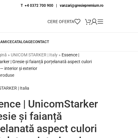
T +4 0372 700 900
|
vanzari@gresiepremium.ro
CERE OFERTA
RAMICE
CATALOAGE
CONTACT
gină
»
UNICOM STARKER | Italy
»
Essence |
ker | Gresie și faianță porțelanată aspect culori
— interior și exterior
 produse
ARKER | Italia
ence | UnicomStarker
esie și faianță
elanată aspect culori