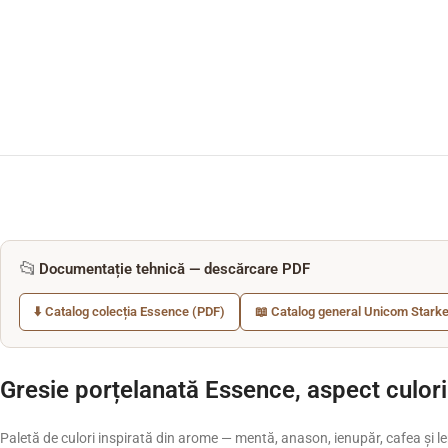
📂
Documentație tehnică — descărcare PDF
⬇️ Catalog colecția Essence (PDF)
📖 Catalog general Unicom Starke
Gresie porțelanată Essence, aspect culori
Paletă de culori inspirată din arome — mentă, anason, ienupăr, cafea și l