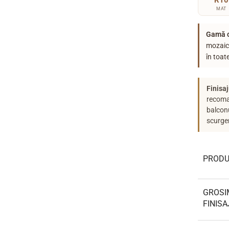
R10
MAT
Gamă c
mozaic
în toat
Finisaj
recoma
balconu
scurge
PRODU
GROSI
FINISA