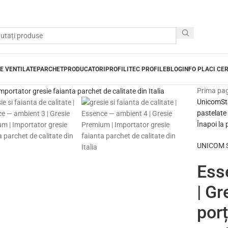
E VENTILATE
PARCHET
PRODUCATORI
PROFILITEC PROFILE
BLOG
INFO PLACI CE
Prima pa
UnicomStar
pastelate 
Înapoi la
UNICOM ST
Ess
| Gr
porț