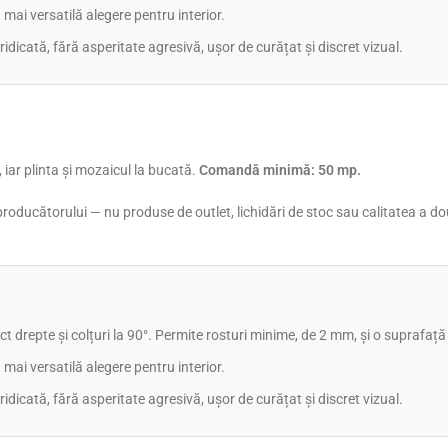
 mai versatilă alegere pentru interior.
idicată, fără asperitate agresivă, ușor de curățat și discret vizual.
 iar plinta și mozaicul la bucată.
Comandă minimă: 50 mp.
al producătorului — nu produse de outlet, lichidări de stoc sau calitatea a 
t drepte și colțuri la 90°. Permite rosturi minime, de 2 mm, și o suprafaț
 mai versatilă alegere pentru interior.
idicată, fără asperitate agresivă, ușor de curățat și discret vizual.