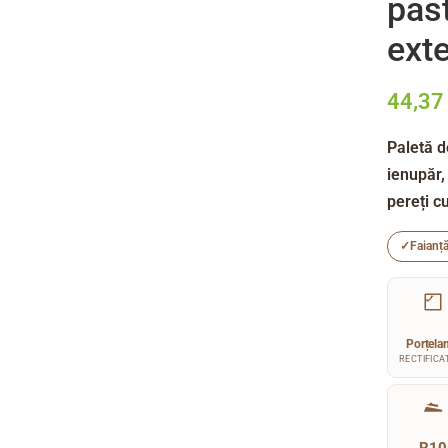
past
exte
44,3
Paletă d
ienupăr,
pereți c
✓
Faianț
Porțela
RECTIFICAT