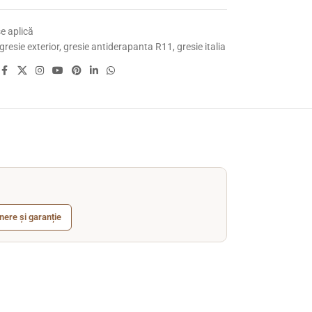
e aplică
gresie exterior
,
gresie antiderapanta R11
,
gresie italia
inere și garanție