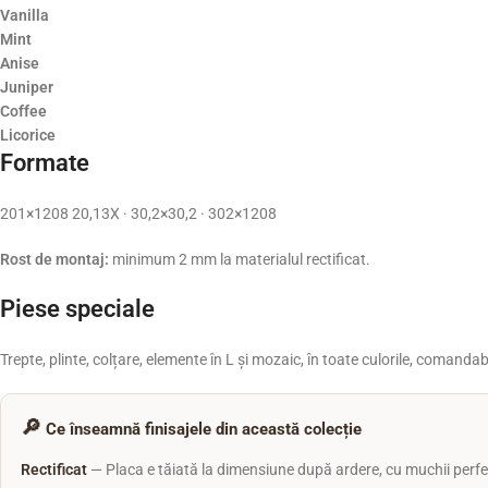
Vanilla
Mint
Anise
Juniper
Coffee
Licorice
Formate
201×1208 20,13X · 30,2×30,2 · 302×1208
Rost de montaj:
minimum 2 mm la materialul rectificat.
Piese speciale
Trepte, plinte, colțare, elemente în L și mozaic, în toate culorile, comanda
🔎
Ce înseamnă finisajele din această colecție
Rectificat
— Placa e tăiată la dimensiune după ardere, cu muchii perfec