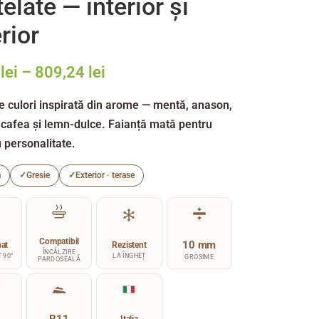
elate — interior și
rior
7
lei
–
809,24
lei
e culori inspirată din arome — mentă, anason,
 cafea și lemn-dulce. Faianță mată pentru
u personalitate.
ă
✓
Gresie
✓
Exterior · terase
Compatibil
10 mm
nat
Rezistent
ÎNCĂLZIRE
 90°
LA ÎNGHEȚ
GROSIME
PARDOSEALĂ