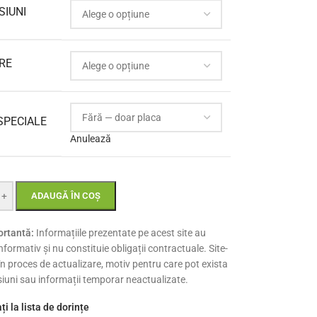
SIUNI
RE
SPECIALE
Anulează
+
ADAUGĂ ÎN COȘ
rtantă:
Informațiile prezentate pe acest site au
nformativ și nu constituie obligații contractuale. Site-
 în proces de actualizare, motiv pentru care pot exista
siuni sau informații temporar neactualizate.
i la lista de dorințe