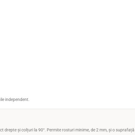
bile independent.
t drepte și colțuri la 90°. Permite rosturi minime, de 2 mm, și o suprafaț